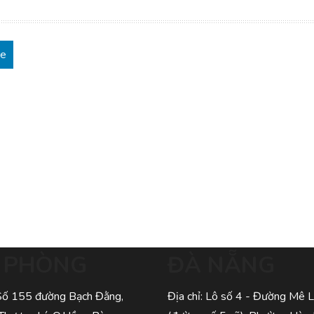
re
I PHÒNG
ĐÀ NẴNG
 Số 155 đường Bạch Đằng,
Địa chỉ: Lô số 4 - Đường Mê L