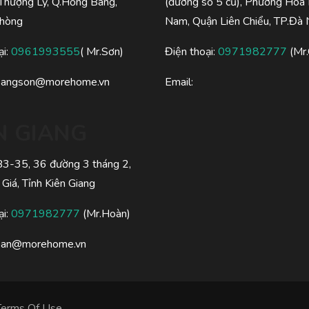
Thượng Lý, Q.Hồng Bàng,
(đường số 5 cũ), Phường Hòa
Phòng
Nam, Quận Liên Chiểu, TP.Đà
ại:
0961993555
( Mr.Sơn)
Điện thoại:
0971982777
(Mr.
oangson@morehome.vn
Email:
N GIANG
 B3-35, 36 đường 3 tháng 2,
 Giá, Tỉnh Kiên Giang
ại:
0971982777
(Mr.Hoàn)
oan@morehome.vn
Terms Of Use