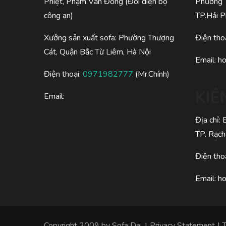
Phiệt, Phạm Văn Đồng (Đối diện bộ
Phường 
công an)
TP.Hải 
Xưởng sản xuất sofa: Phường Thượng
Điện tho
Cát, Quận Bắc Từ Liêm, Hà Nội
Email:
h
Điện thoại:
0971982777
(Mr.Chính)
KIÊ
Email:
Địa chỉ:
TP. Rạch
Điện tho
Email:
h
Copyright 2009 by
Sofa Da
|
Privacy Statement
|