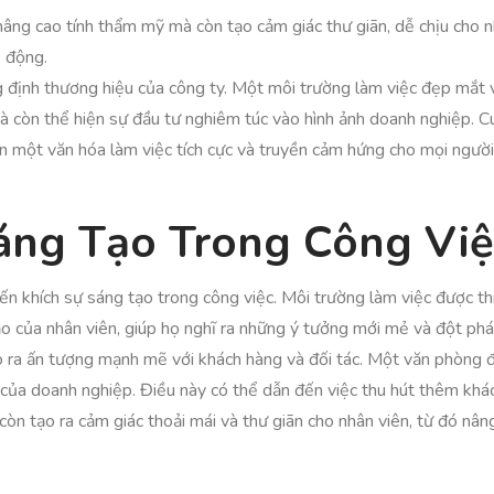
nâng cao tính thẩm mỹ mà còn tạo cảm giác thư giãn, dễ chịu cho nh
o động.
định thương hiệu của công ty. Một môi trường làm việc đẹp mắt v
mà còn thể hiện sự đầu tư nghiêm túc vào hình ảnh doanh nghiệp. Cu
nên một văn hóa làm việc tích cực và truyền cảm hứng cho mọi người
áng Tạo Trong Công Việ
ến khích sự sáng tạo trong công việc. Môi trường làm việc được thi
ạo của nhân viên, giúp họ nghĩ ra những ý tưởng mới mẻ và đột phá
o ra ấn tượng mạnh mẽ với khách hàng và đối tác. Một văn phòng 
 của doanh nghiệp. Điều này có thể dẫn đến việc thu hút thêm khác
còn tạo ra cảm giác thoải mái và thư giãn cho nhân viên, từ đó nân