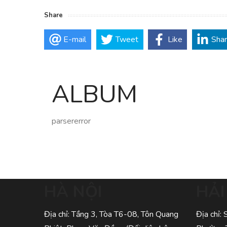
Share
E-mail
Tweet
Like
Sha
ALBUM
parsererror
HÀ NỘI
HẢ
Địa chỉ: Tầng 3, Tòa T6-08, Tôn Quang
Địa chỉ: