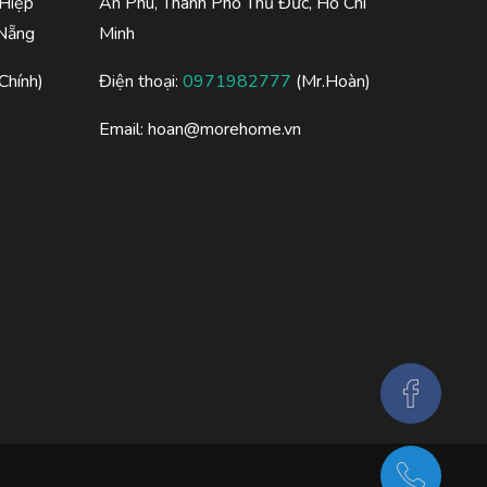
 Hiệp
An Phú, Thành Phố Thủ Đức, Hồ Chí
 Nẵng
Minh
Chính)
Điện thoại:
0971982777
(Mr.Hoàn)
Email:
hoan@morehome.vn