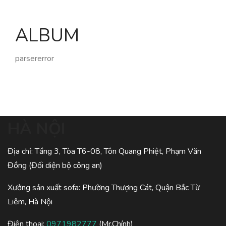
ALBUM
parsererror
HÀ NỘI
Địa chỉ: Tầng 3, Tòa T6-08, Tôn Quang Phiệt, Phạm Văn
Đồng (Đối diện bộ công an)
Xưởng sản xuất sofa: Phường Thượng Cát, Quận Bắc Từ
Liêm, Hà Nội
Điện thoại:
0971982777
(Mr.Chính)