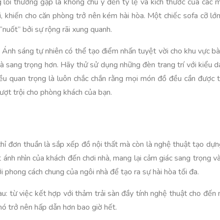
 lỗi thường gặp là không chú ý đến tỷ lệ và kích thước của các m
, khiến cho căn phòng trở nên kém hài hòa. Một chiếc sofa cỡ lớn
 “nuốt” bởi sự rộng rãi xung quanh.
. Ánh sáng tự nhiên có thể tạo điểm nhấn tuyệt vời cho khu vực bày
và sang trọng hơn. Hãy thử sử dụng những đèn trang trí với kiểu 
ều quan trọng là luôn chắc chắn rằng mọi món đồ đều cần được t
ợt trội cho phòng khách của bạn.
 chỉ đơn thuần là sắp xếp đồ nội thất mà còn là nghệ thuật tạo dự
t ánh nhìn của khách đến chơi nhà, mang lại cảm giác sang trọng
i phong cách chung của ngôi nhà để tạo ra sự hài hòa tối đa.
: từ việc kết hợp với thảm trải sàn đầy tính nghệ thuật cho đến nh
nó trở nên hấp dẫn hơn bao giờ hết.