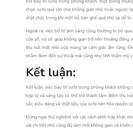
Khi bày trí sofa trong phòng khách, một trong những
chọn sofa quá lớn cho không gian nhỏ hoặc ngược lại
chật chội, trong khi một bộ bàn ghế quá nhỏ lại dễ bị
Ngoài ra, việc bố trí ánh sáng cũng thường bị bỏ qua
cửa sổ, nó sẽ giúp không gian trở nên thoáng đãng 
thu hút mắt nhìn vừa mang lại cảm giác ấm cúng. Đi
nhằm đem đến sự thoải mái cũng như tính thẩm mỹ vư
Kết luận:
Kết luận, việc bày trí sofa trong phòng khách không
hợp lý và sáng tạo có thể trở thành tâm điểm thu hú
sắc, kiểu dáng và chất liệu của sofa nên hòa quyện vớ
Đừng ngại thử nghiệm với các cách phối hợp khác nhau
vài chi tiết nhỏ cũng đủ làm mới không gian và khiến 