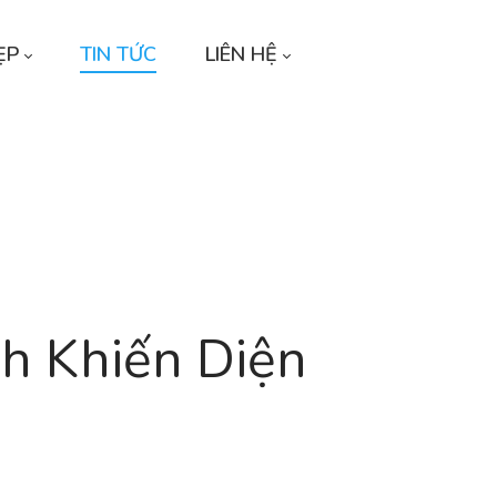
ẸP
TIN TỨC
LIÊN HỆ
h Khiến Diện