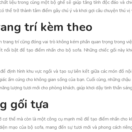
ại chất liệu trong cùng một bộ ghế sẽ giúp tăng tính độc đáo và 
có thể trở thành tâm điểm gây chú ý và khơi gợi câu chuyện thú vị
rang trí kèm theo
ện trang trí cũng đóng vai trò không kém phần quan trọng trong vi
ết nổi bật để tạo điểm nhấn cho bộ sofa. Những chiếc gối này kh
để định hình khu vực ngồi và tạo sự liên kết giữa các món đồ nộ
iác ấm cúng cho không gian sống của bạn. Cuối cùng, những chậu c
ng lượng tươi mới cho phòng khách, giúp khơi dậy tinh thần sáng 
g gối tựa
 đỡ cơ thể mà còn là một công cụ mạnh mẽ để tạo điểm nhấn cho k
n diện mạo của bộ sofa, mang đến sự tươi mới và phong cách riên