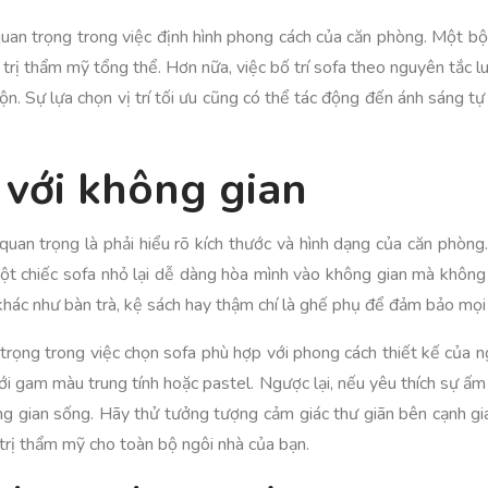
quan trọng trong việc định hình phong cách của căn phòng. Một b
 trị thẩm mỹ tổng thể. Hơn nữa, việc bố trí sofa theo nguyên tắc l
n xộn. Sự lựa chọn vị trí tối ưu cũng có thể tác động đến ánh sáng t
 với không gian
quan trọng là phải hiểu rõ kích thước và hình dạng của căn phòng
 một chiếc sofa nhỏ lại dễ dàng hòa mình vào không gian mà không
khác như bàn trà, kệ sách hay thậm chí là ghế phụ để đảm bảo mọi 
 trọng trong việc chọn sofa phù hợp với phong cách thiết kế của n
i gam màu trung tính hoặc pastel. Ngược lại, nếu yêu thích sự ấm 
g gian sống. Hãy thử tưởng tượng cảm giác thư giãn bên cạnh gia 
trị thẩm mỹ cho toàn bộ ngôi nhà của bạn.