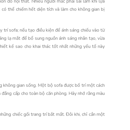
ón đồ nội thất. Nhiều người mắc phải sai lầm khi lựa
 có thể chiếm hết diện tích và làm cho không gian bị
 trí sofa; nếu tạo điều kiện để ánh sáng chiếu vào từ
dáng lạ mắt để bổ sung nguồn ánh sáng nhân tạo, vừa
hiết kế sao cho khai thác tốt nhất những yếu tố này
ng không gian sống. Một bộ sofa được bố trí một cách
 và đẳng cấp cho toàn bộ căn phòng. Hãy nhớ rằng màu
ững chiếc gối trang trí bắt mắt. Đôi khi, chỉ cần một