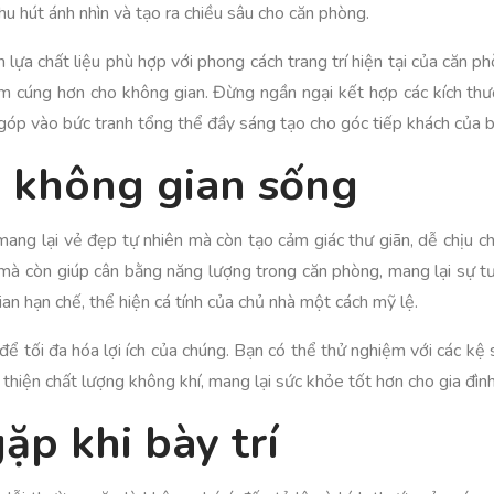
u hút ánh nhìn và tạo ra chiều sâu cho căn phòng.
 lựa chất liệu phù hợp với phong cách trang trí hiện tại của căn 
m cúng hơn cho không gian. Đừng ngần ngại kết hợp các kích thư
 góp vào bức tranh tổng thể đầy sáng tạo cho góc tiếp khách của b
 không gian sống
ang lại vẻ đẹp tự nhiên mà còn tạo cảm giác thư giãn, dễ chịu c
à còn giúp cân bằng năng lượng trong căn phòng, mang lại sự tươ
an hạn chế, thể hiện cá tính của chủ nhà một cách mỹ lệ.
 để tối đa hóa lợi ích của chúng. Bạn có thể thử nghiệm với các kệ
ải thiện chất lượng không khí, mang lại sức khỏe tốt hơn cho gia đìn
ặp khi bày trí