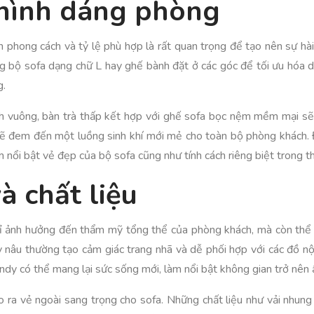
 hình dáng phòng
ọn phong cách và tỷ lệ phù hợp là rất quan trọng để tạo nên sự h
ng bộ sofa dạng chữ L hay ghế bành đặt ở các góc để tối ưu hóa d
g.
nh vuông, bàn trà thấp kết hợp với ghế sofa bọc nệm mềm mại sẽ 
 sẽ đem đến một luồng sinh khí mới mẻ cho toàn bộ phòng khách. 
nổi bật vẻ đẹp của bộ sofa cũng như tính cách riêng biệt trong th
à chất liệu
hỉ ảnh hưởng đến thẩm mỹ tổng thể của phòng khách, mà còn thể 
 nâu thường tạo cảm giác trang nhã và dễ phối hợp với các đồ nội
dy có thể mang lại sức sống mới, làm nổi bật không gian trở nên
ạo ra vẻ ngoài sang trọng cho sofa. Những chất liệu như vải nhu