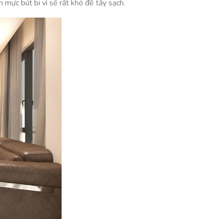
 mực bút bi vì sẽ rất khó để tẩy sạch.