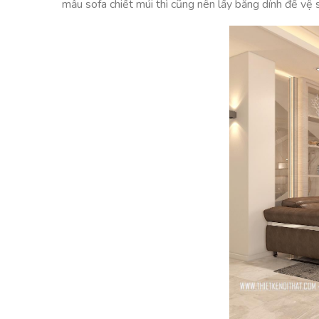
mẫu sofa chiết múi thì cũng nên lấy băng dính để vệ 