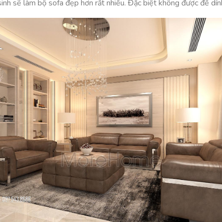
sinh sẽ làm bộ sofa đẹp hơn rất nhiều. Đặc biệt không được để dính