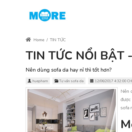
Home
/
TIN TỨC
TIN TỨC NỔI BẬT
Nên dùng sofa da hay nỉ thì tốt hơn?
huepham
Tư vấn sofa da
12/06/2017 4:32:00 CH
Nên d
được
sofa 
Mo